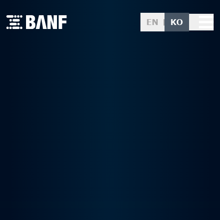
EN
KO