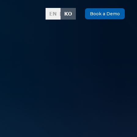
EN
KO
Book a Demo