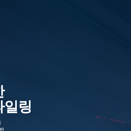
한
파일링
를
적인